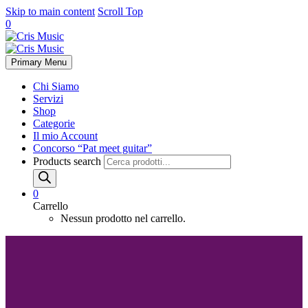
Skip to main content
Scroll Top
0
Primary Menu
Chi Siamo
Servizi
Shop
Categorie
Il mio Account
Concorso “Pat meet guitar”
Products search
0
Carrello
Nessun prodotto nel carrello.