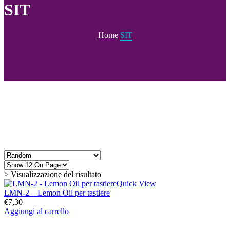
SIT
Home
SIT
> Visualizzazione del risultato
Quick View
LMN-2 – Lemon Oil per tastiere
€
7,30
Aggiungi al carrello