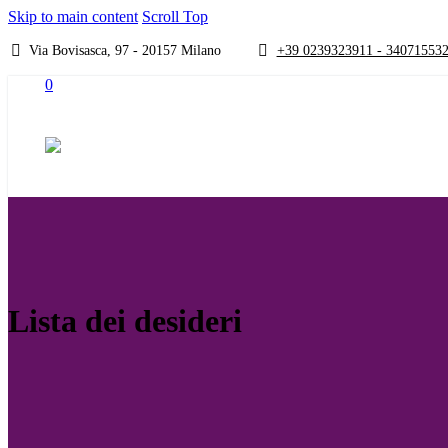
Skip to main content
Scroll Top
Via Bovisasca, 97 - 20157 Milano
+39 0239323911 - 34071553
0
Lista dei desideri