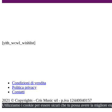
[yith_wcwl_wishlist]
Condizioni di vendita
Politica privacy
Contatti
2021 © Copyrights - Cris Music srl - p.iva 12440040157
Utilizziamo i cookie per essere sicuri che tu possa avere la migliore es