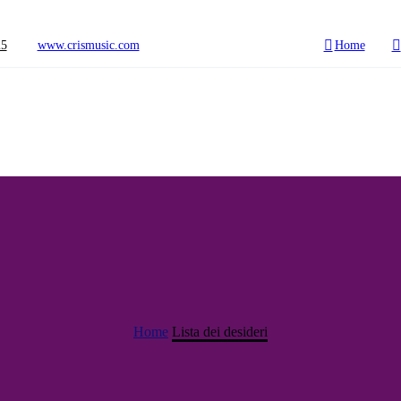
25
www.crismusic.com
Home
Home
Lista dei desideri